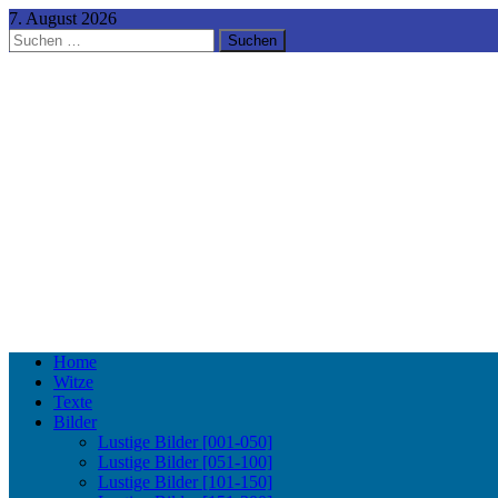
7. August 2026
Suchen
nach:
Home
Witze
Texte
Bilder
Lustige Bilder [001-050]
Lustige Bilder [051-100]
Lustige Bilder [101-150]