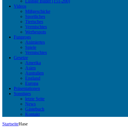
Lustige Bilder [151-200]
Videos
Mißgeschicke
Sportliches
Tierisches
Vermischtes
Werbespots
Funprogs
Animiertes
Spiele
Vermischtes
Gesetze
Amerika
Asien
Australien
England
Europa
Präsentationen
Sonstiges
letzte Seite
News
Gästebuch
Kontakt
Startseite
Hase